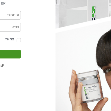
אנא פ
זכור אותי
עזר