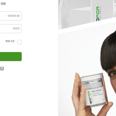
אנא פ
זכור אותי
עזר